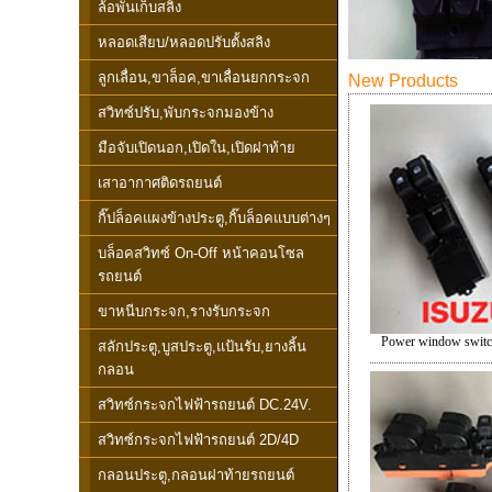
ล้อพันเก็บสลิง
หลอดเสียบ/หลอดปรับตั้งสลิง
ลูกเลื่อน,ขาล็อค,ขาเลื่อนยกกระจก
New Products
สวิทซ์ปรับ,พับกระจกมองข้าง
มือจับเปิดนอก,เปิดใน,เปิดฝาท้าย
เสาอากาศติดรถยนต์
กิ๊ปล็อคแผงข้างประตู,กิ๊บล็อคแบบต่างๆ
บล็อคสวิทซ์ On-Off หน้าคอนโซล
รถยนต์
ขาหนีบกระจก,รางรับกระจก
Power window switc
สลักประตู,บูสประตู,แป้นรับ,ยางลิ้น
กลอน
สวิทซ์กระจกไฟฟ้ารถยนต์ DC.24V.
สวิทซ์กระจกไฟฟ้ารถยนต์ 2D/4D
กลอนประตู,กลอนฝาท้ายรถยนต์