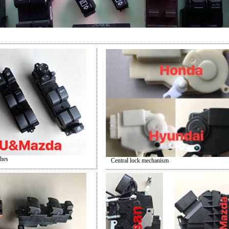
hes
Central lock mechanism